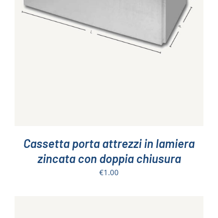
PRODOTTO
HA
PIÙ
VARIANTI.
LE
OPZIONI
POSSONO
ESSERE
SCELTE
NELLA
PAGINA
DEL
PRODOTTO
Cassetta porta attrezzi in lamiera
zincata con doppia chiusura
€
1.00