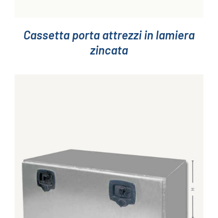
Cassetta porta attrezzi in lamiera
zincata
QUESTO
SCEGLI
/
DETTAGLI