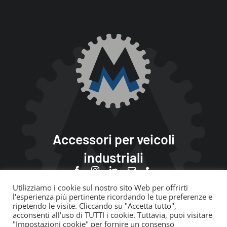
Accessori per veicoli
industriali
Utilizziamo i cookie sul nostro sito Web per offrirti
l'esperienza più pertinente ricordando le tue preferenze e
ripetendo le visite. Cliccando su "Accetta tutto",
© Copyright 2020 – 2021 |
Privacy
|
Coockie Policy
| P.Iva
acconsenti all'uso di TUTTI i cookie. Tuttavia, puoi visitare
01063700411
"Impostazioni cookie" per fornire un consenso